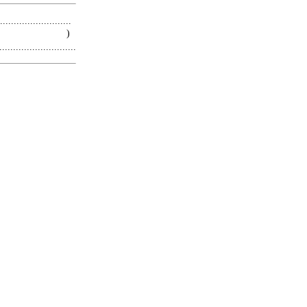
.........................
 )
.........................