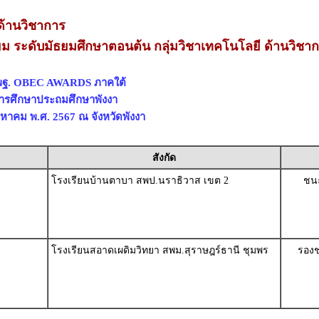
้านวิชาการ
่ยม ระดับมัธยมศึกษาตอนต้น กลุ่มวิชาเทคโนโลยี ด้านวิชา
สพฐ. OBEC AWARDS ภาคใต้
่การศึกษาประถมศึกษาพังงา
สิงหาคม พ.ศ. 2567 ณ จังหวัดพังงา
สังกัด
โรงเรียนบ้านตาบา สพป.นราธิวาส เขต 2
ชนะ
โรงเรียนสอาดเผดิมวิทยา สพม.สุราษฎร์ธานี ชุมพร
รองช