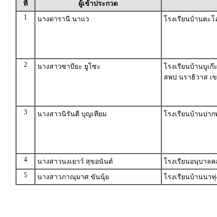
ที่
ผู้เข้าประกวด
1
นางดารานี นาแว
โรงเรียนบ้านตะโ
2
นางสาวซาบียะ ยูโซะ
โรงเรียนบ้านบูเก๊
สพป.นราธิวาส เข
3
นางสาวนิรันตี บุญเทียม
โรงเรียนบ้านปา
4
นางสาวนงเยาว์ สุขอนันต์
โรงเรียนอนุบาลคล
5
นางสาวภาณุมาศ ขันนุ้ย
โรงเรียนบ้านนาทุ่