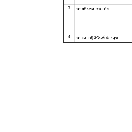
3
นายธีรพล ชนะภัย
4
นางสาวฐิตินันท์ ผ่องสุข