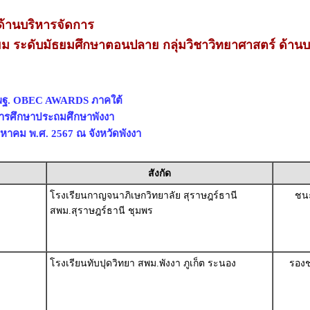
้านบริหารจัดการ
่ยม ระดับมัธยมศึกษาตอนปลาย กลุ่มวิชาวิทยาศาสตร์ ด้านบ
สพฐ. OBEC AWARDS ภาคใต้
่การศึกษาประถมศึกษาพังงา
สิงหาคม พ.ศ. 2567 ณ จังหวัดพังงา
สังกัด
โรงเรียนกาญจนาภิเษกวิทยาลัย สุราษฎร์ธานี
ชนะ
สพม.สุราษฎร์ธานี ชุมพร
โรงเรียนทับปุดวิทยา สพม.พังงา ภูเก็ต ระนอง
รองช