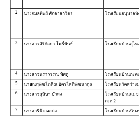
2
นางกมลทิพย์ ศักดาสาวิตร
โรงเรียนอนุบาลพั
3
นางสาวสิริกัลยา โพธิ์พันธ์
โรงเรียนบ้านสุไ
4
นางสาวนราวรรณ พิศดู
โรงเรียนบ้านกะตะ 
5
นายณฤพัฒโภคิณ อัครโสภิพัฒนากุล
โรงเรียนวัดสว่าง
6
นางสาวสุนิษา บัวสง
โรงเรียนบ้านแม่ข
เขต 2
7
นางสารีน๊ะ ดอปอ
โรงเรียนบ้านนิบ