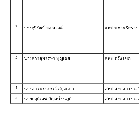
2
นางจุรีรัตน์ สงณรงค์
สพป.นครศรีธรรม
3
นางสาวสุพรรษา บุญเฉย
สพป.ตรัง เขต 1
4
นางสาวนราภรณ์ สกุลแก้ว
สพป.สงขลา เขต 
5
นายกฤติเดช กัญจน์ธนภูมิ
สพป.สงขลา เขต 