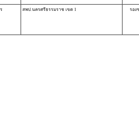
ษร
สพป.นครศรีธรรมราช เขต 1
รองช