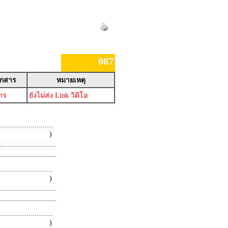
087
อกสาร
หมายเหตุ
สาร
ยังไม่ส่ง Link วิดิโอ
.........................
 )
.........................
.........................
 )
.........................
.........................
 )