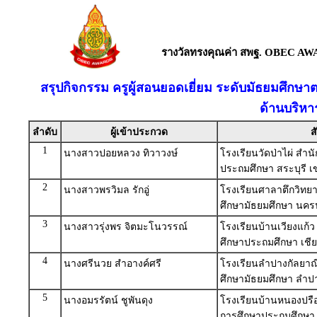
รางวัลทรงคุณค่า สพฐ. OBEC AW
สรุปกิจกรรม ครูผู้สอนยอดเยี่ยม ระดับมัธยมศึก
ด้านบริหา
ลำดับ
ผู้เข้าประกวด
ส
1
นางสาวปอยหลวง ทิวาวงษ์
โรงเรียนวัดป่าไผ่ สำน
ประถมศึกษา สระบุรี เ
2
นางสาวพรวิมล รักอู่
โรงเรียนศาลาตึกวิทยา
ศึกษามัธยมศึกษา นค
3
นางสาวรุ่งพร จิตมะโนวรรณ์
โรงเรียนบ้านเวียงแก้ว
ศึกษาประถมศึกษา เชี
4
นางศรีนวย สำอางค์ศรี
โรงเรียนลำปางกัลยาณี
ศึกษามัธยมศึกษา ลำป
5
นางอมรรัตน์ ชูพันดุง
โรงเรียนบ้านหนองปรือโ
การศึกษาประถมศึกษา