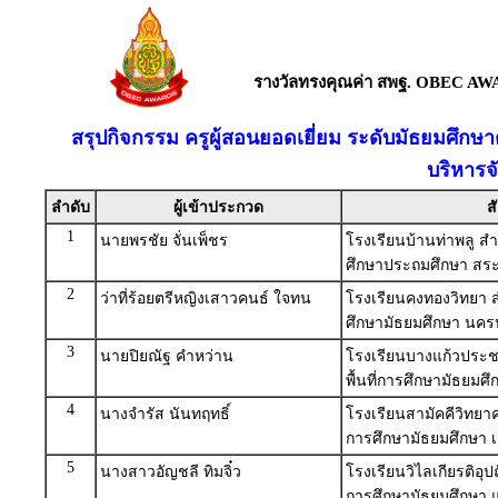
รางวัลทรงคุณค่า สพฐ. OBEC AW
สรุปกิจกรรม ครูผู้สอนยอดเยี่ยม ระดับมัธยมศึกษ
บริหารจ
ลำดับ
ผู้เข้าประกวด
ส
1
นายพรชัย จั่นเพ็ชร
โรงเรียนบ้านท่าพลู สำ
ศึกษาประถมศึกษา สระบ
2
ว่าที่ร้อยตรีหญิงเสาวคนธ์ ใจทน
โรงเรียนคงทองวิทยา ส
ศึกษามัธยมศึกษา นค
3
นายปิยณัฐ คำหว่าน
โรงเรียนบางแก้วประ
พื้นที่การศึกษามัธยม
4
นางจำรัส นันทฤทธิ์
โรงเรียนสามัคคีวิทยาค
การศึกษามัธยมศึกษา 
5
นางสาวอัญชลี ทิมจิ๋ว
โรงเรียนวิไลเกียรติอุป
การศึกษามัธยมศึกษา แ