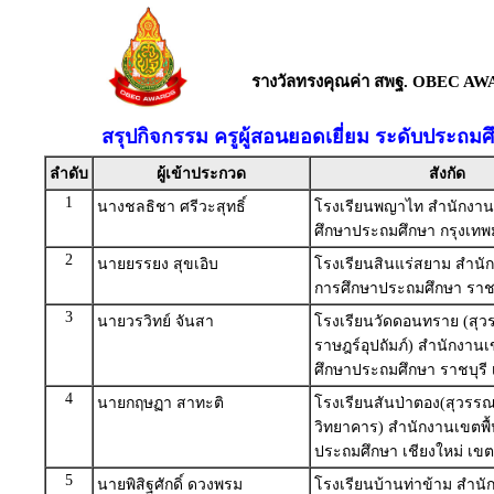
รางวัลทรงคุณค่า สพฐ. OBEC AW
สรุปกิจกรรม ครูผู้สอนยอดเยี่ยม ระดับประถมศ
ลำดับ
ผู้เข้าประกวด
สังกัด
1
นางชลธิชา ศรีวะสุทธิ์
โรงเรียนพญาไท สำนักงานเ
ศึกษาประถมศึกษา กรุงเท
2
นายยรรยง สุขเอิบ
โรงเรียนสินแร่สยาม สำนักง
การศึกษาประถมศึกษา ราชบ
3
นายวรวิทย์ จันสา
โรงเรียนวัดดอนทราย (สุว
ราษฎร์อุปถัมภ์) สำนักงานเข
ศึกษาประถมศึกษา ราชบุรี 
4
นายกฤษฏา สาทะติ
โรงเรียนสันป่าตอง(สุวรร
วิทยาคาร) สำนักงานเขตพื้
ประถมศึกษา เชียงใหม่ เขต
5
นายพิสิฐศักดิ์ ดวงพรม
โรงเรียนบ้านท่าข้าม สำน