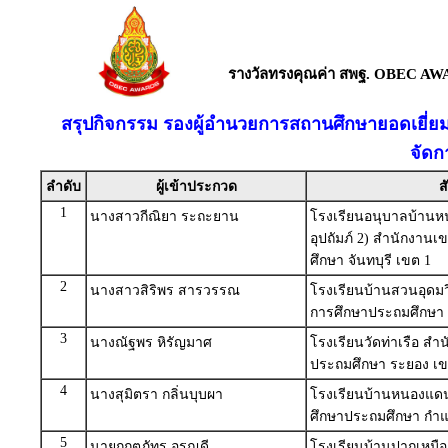
รางวัลทรงคุณค่า สพฐ. OBEC AW
สรุปกิจกรรม รองผู้อำนวยการสถานศึกษายอดเยี่
จัดก
ลำดับ
ผู้เข้าประกวด
ส
1
นางสาวกีณิยา ระถะยาน
โรงเรียนอนุบาลบ้านหนอ
อุปถัมภ์ 2) สำนักงานเ
ศึกษา จันทบุรี เขต 1
2
นางสาวสิริพร สารวรรณ
โรงเรียนบ้านสวนอุดมว
การศึกษาประถมศึกษา ช
3
นางณัฐพร หิรัญมาศ
โรงเรียนวัดท่าเรือ สำ
ประถมศึกษา ระยอง เข
4
นางสุมิตรา กลิ่นบุบผา
โรงเรียนบ้านหนองแดน
ศึกษาประถมศึกษา กำ
5
นายกฤตภัทร อรุณดี
โรงเรียนบ้านปากเหมือ