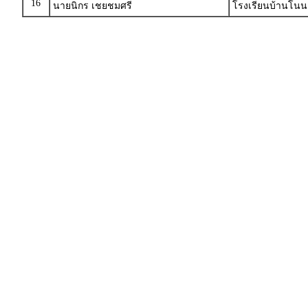
16
นายนิกร เชยชมศรี
โรงเรียนบ้านโนนค