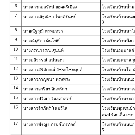
6
นางสาวกมลรัตน์ ยอดศรีเมือง
โรงเรียนบ้านน้ำพ
7
นางสาวณัฐณิชา ไชยคิรินทร์
โรงเรียนบ้านทนง(
3
8
นายณัฐวุฒิ พรหมทรา
โรงเรียนบ้านนาโ
9
นางณัฐธิดา ต้นโพธิ์
โรงเรียนบ้านบึงก
10
นางภรณวรรณ สุนนท์
โรงเรียนอนุบาลชัย
11
นางมลิวรรณ์ แน่นอุดร
โรงเรียนอนุบาลก
12
นางสาวสิริลักษณ์ วัชระไชยคุปต์
โรงเรียนบ้านโคก
13
นางสาวกาญจนา ทรงพระ
โรงเรียนบ้านหนอง
14
นางสาวอารียา อินทร์สา
โรงเรียนบ้านนาเ
15
นางสาวปวีณา วิมลศาสตร์
โรงเรียนบ้านระกา
16
นางสาวจิรภัทร์ โฉมวิไล
โรงเรียนชุมชนบ้า
สพป.ร้อยเอ็ด เขต 
17
นางสาวพีรญา ภิรมย์ไกรภักดิ์
โรงเรียนบ้านหน
5