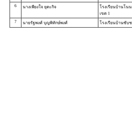
6
นางเพียงใจ ยุตะกิจ
โรงเรียนบ้านโนน
เขต 1
7
นายรัฐพงศ์ บุญพิทักษ์พงศ์
โรงเรียนบ้านซับชม