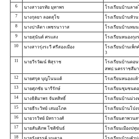
6
นางสาวอรทัย มุทาพร
โรงเรียนบ้านลาดไ
7
นางกุลยา ลอดสุโข
โรงเรียนบ้านหัวน
8
นางปาลิดา เพชรนาวาส
โรงเรียนบ้านทมน
9
นายสุนันต์ ศรแสง
โรงเรียนหนองกุงร
10
นางสาวรุ่งระวี ศรีสองเมือง
โรงเรียนบ้านเพ็
3
11
นายวีรวัฒน์ พิสุราช
โรงเรียนบ้านดอนห
สพป.นครราชสีมา
12
นายศรุต บุญโนนแต้
โรงเรียนหนองแห้
13
นายศุภชัย นารีรักษ์
โรงเรียนชุมชนด
14
นางธิติมาพร จันทสิทธิ์
โรงเรียนบ้านม่วง
15
นายธีระวิทย์ เสมอโภค
โรงเรียนบ้านโป่ง
16
นายวรวิทย์ มิทราวงศ์
โรงเรียนตาพวนสร
17
นายสันติภพ โชติขันธ์
โรงเรียนเมืองปทุม
18
นายรังสรรค์ มนดาล
โรงเรียนบ้านคำบ