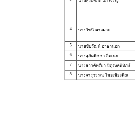
นายสุริยศักดิ์ แก้วจรัญ
4
นางวัชนี ตาลผาด
5
นายชัยวัฒน์ อาษานอก
6
นางสุภัคพิชชา อิ่มเนย
7
นางสาวคัทรียา ปิตุรงคพิทักษ์
8
นางจารุวรรณ ไชยเชิยงพิณ