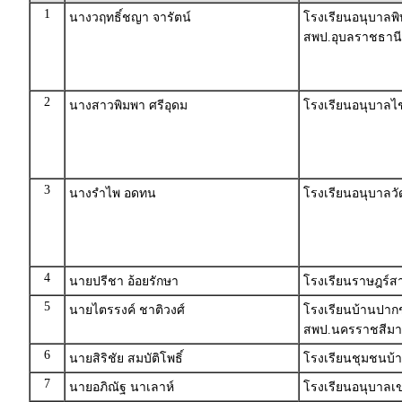
1
นางวฤทธิ์ชญา จารัตน์
โรงเรียนอนุบาลพิ
สพป.อุบลราชธานี
2
นางสาวพิมพา ศรีอุดม
โรงเรียนอนุบาลไ
3
นางรำไพ อดทน
โรงเรียนอนุบาลว
4
นายปรีชา อ้อยรักษา
โรงเรียนราษฎร์ส
5
นายไตรรงค์ ชาติวงศ์
โรงเรียนบ้านปากช่
สพป.นครราชสีมา
6
นายสิริชัย สมบัติโพธิ์
โรงเรียนชุมชนบ้
7
นายอภิณัฐ นาเลาห์
โรงเรียนอนุบาลเ