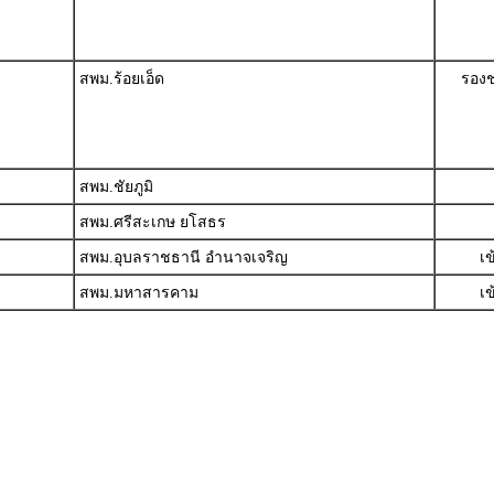
สพม.ร้อยเอ็ด
รองช
สพม.ชัยภูมิ
สพม.ศรีสะเกษ ยโสธร
สพม.อุบลราชธานี อำนาจเจริญ
เ
สพม.มหาสารคาม
เ