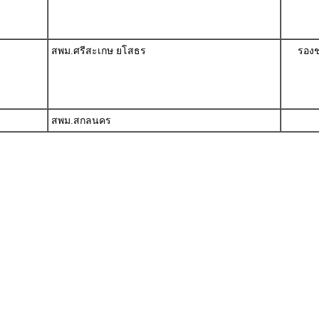
สพม.ศรีสะเกษ ยโสธร
รองช
สพม.สกลนคร