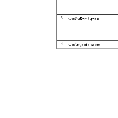
3
นายสิทธิพงษ์ สุพรม
4
นายไพบูรณ์ เกตวงษา