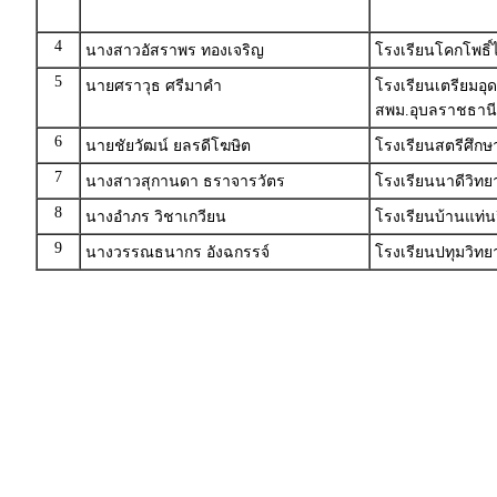
4
นางสาวอัสราพร ทองเจริญ
โรงเรียนโคกโพธิ
5
นายศราวุธ ศรีมาคำ
โรงเรียนเตรียมอ
สพม.อุบลราชธานี
6
นายชัยวัฒน์ ยลรดีโฆษิต
โรงเรียนสตรีศึกษา
7
นางสาวสุกานดา ธราจารวัตร
โรงเรียนนาดีวิทยา
8
นางอำภร วิชาเกวียน
โรงเรียนบ้านแท่นว
9
นางวรรณธนากร อังฉกรรจ์
โรงเรียนปทุมวิทย