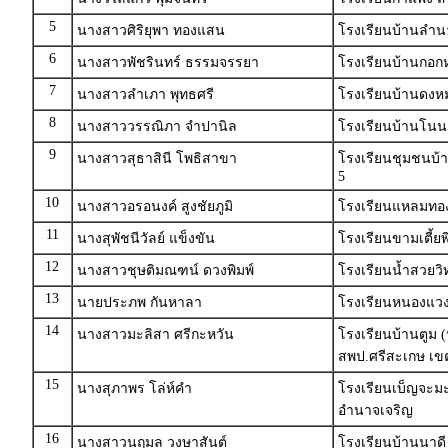
5
นางสาวศิริยุพา ทองแสน
โรงเรียนบ้านลำน
6
นางสาวพัชรินทร์ ธรรมจรรยา
โรงเรียนบ้านกอก
7
นางสาวลำเภา พุทธศรี
โรงเรียนบ้านดงหม
8
นางสาววรรณิภา จำปานิล
โรงเรียนบ้านโนน
9
นางสาวสุธาสินี โพธิสาขา
โรงเรียนชุมชนบ้
5
10
นางสาวอรอนงค์ สูงชัยภูมิ
โรงเรียนแหลมทองผด
11
นางสุพัชนีวัลย์ แข็งขัน
โรงเรียนขามเตี้
12
นางสาวชุษติมณฑน์ ดวงพิมพ์
โรงเรียนน้ำสวยว
13
นายประภพ กันหาลา
โรงเรียนหนองแวง
14
นางสาวมะลิสา ศรีกะหวัน
โรงเรียนบ้านตูม 
สพป.ศรีสะเกษ เข
15
นางสุภาพร โล่ห์คำ
โรงเรียนเบ็ญจะม
อำนาจเจริญ
16
นางสาวนฤมล วงษาสันต์
โรงเรียนบ้านนาดี